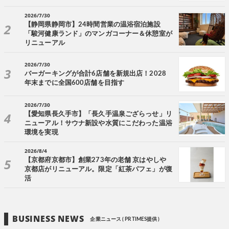
2026/7/30
【静岡県静岡市】24時間営業の温浴宿泊施設
「駿河健康ランド」のマンガコーナー＆休憩室が
リニューアル
2026/7/30
バーガーキングが合計6店舗を新規出店！2028
年末までに全国600店舗を目指す
2026/7/30
【愛知県長久手市】「長久手温泉ござらっせ」リ
ニューアル！サウナ新設や水質にこだわった温浴
環境を実現
2026/8/4
【京都府京都市】創業273年の老舗 京はやしや
京都店がリニューアル。限定「紅茶パフェ」が復
活
BUSINESS NEWS
企業ニュース ( PR TIMES提供 )