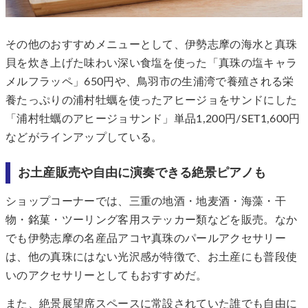
その他のおすすめメニューとして、伊勢志摩の海水と真珠
貝を炊き上げた味わい深い食塩を使った「真珠の塩キャラ
メルフラッペ」650円や、鳥羽市の生浦湾で養殖される栄
養たっぷりの浦村牡蠣を使ったアヒージョをサンドにした
「浦村牡蠣のアヒージョサンド」単品1,200円/SET1,600円
などがラインアップしている。
お土産販売や自由に演奏できる絶景ピアノも
ショップコーナーでは、三重の地酒・地麦酒・海藻・干
物・銘菓・ツーリング客用ステッカー類などを販売。なか
でも伊勢志摩の名産品アコヤ真珠のパールアクセサリー
は、他の真珠にはない光沢感が特徴で、お土産にも普段使
いのアクセサリーとしてもおすすめだ。
また、絶景展望席スペースに常設されていた誰でも自由に