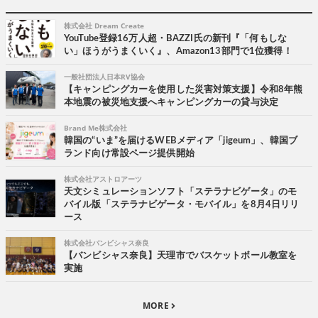
株式会社 Dream Create
YouTube登録16万人超・BAZZI氏の新刊『「何もしな
い」ほうがうまくいく』、Amazon13部門で1位獲得！
一般社団法人日本RV協会
【キャンピングカーを使用した災害対策支援】令和8年熊
本地震の被災地支援へキャンピングカーの貸与決定
Brand Me株式会社
韓国の“いま”を届けるWEBメディア「jigeum」、韓国ブ
ランド向け常設ページ提供開始
株式会社アストロアーツ
天文シミュレーションソフト「ステラナビゲータ」のモ
バイル版「ステラナビゲータ・モバイル」を8月4日リリ
ース
株式会社バンビシャス奈良
【バンビシャス奈良】天理市でバスケットボール教室を
実施
MORE